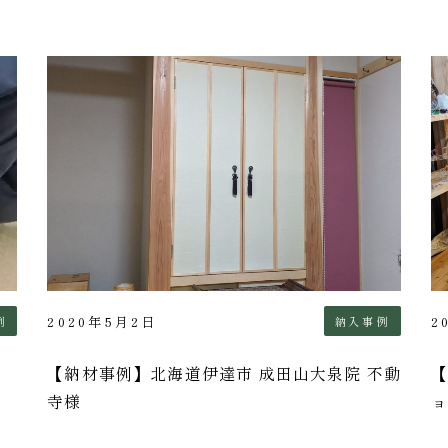
2020年5月2日
2
例
納入事例
【納材事例】北海道伊達市 成田山大泉院 不動
【
寺様
ョ